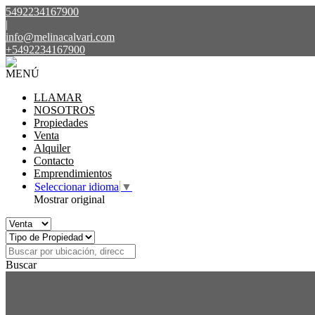
5492234167900
|
info@melinacalvari.com
+5492234167900
MENÚ
LLAMAR
NOSOTROS
Propiedades
Venta
Alquiler
Contacto
Emprendimientos
Seleccionar idioma
▼
Mostrar original
Buscar