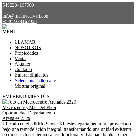
5492234167900
|
info@melinacalvari.com
+5492234167900
MENÚ
LLAMAR
NOSOTROS
Propiedades
Venta
Alquiler
Contacto
Emprendimientos
Seleccionar idioma
▼
Mostrar original
EMPRENDIMIENTOS
Macrocentro, Mar Del Plata
Oportunidad Departamento
Arenales 2329
Ubicado en el edificio Semar XI, este departamento fue proyectado
bajo una remodelación integral, transformando una unidad existente
en un espacio contemporáneo, funcional y listo para habitar. Cuenta