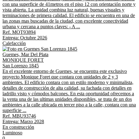
con una superficie de 41metros en el piso 12 con orientación norte y
vista abierta. La unidad combina luz natural, buenas visuales y
terminaciones de primera calidad. El edificio se encuentra en una de
las zonas mas buscadas de la ciudad, con excelente conectividad
urbana y cercana a puntos claves: - A ...
Ref. MOT93894
Entrega: Octubre 2026
Calefacción
Guemes, Mar Del Plata
MONIQUE FORET
San Lorenzo 1845
En el excelente entorno de Guemes, se encuentra este exclusivo
proyecto Monique Foret que contara con unidades de 2 y 3
ambientes. El edificio contara con un estilo moderno y minimalista,
detalles de construcción de alta calidad, su fachada con detalles en
ladrillo visto y cómodos balcones. En esta oportunidad ofrecemos a
la venta una de las ultimas unidades disponibles, se trata de un dos
ambientes a la calle ubicada en tercer piso a la calle, contara con una
superficie ...
Ref. MBU93746
Entrega: Marzo 2028
En construcción
Luminoso
0