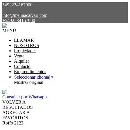
5492234167900
|
info@melinacalvari.com
+5492234167900
MENÚ
LLAMAR
NOSOTROS
Propiedades
Venta
Alquiler
Contacto
Emprendimientos
Seleccionar idioma
▼
Mostrar original
Consultar por Whatsapp
VOLVER A
RESULTADOS
AGREGAR A
FAVORITOS
Roffo 2123
VENTA