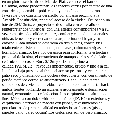
en un pintoresco barrio de Mar del Plata, como es el barrio
Caisamar, donde predominan los espacios verdes por tratarse de una
zona de baja densidad poblacional y también con un entorno
favorable y de constante desarrollo por situarse próximo a la
Avenida Constitución, principal acceso de la ciudad. Ocupando un
lote de 203.13mts, el proyecto se desarrolla con el desafío de
reinterpretar dos viviendas, con una estética contemporánea y a su
vez comunicando solidez, calidez, confort y calidad de materiales a
utilizar, teniendo y conservando la arquitectura del lugar y su
entorno. Cada unidad se desarrolla en dos plantas, construidas
totalmente en sistema tradicional, con bases, columna y vigas de
hormigón armado, losa tipo cerámica para conformar la estructura
principal de la obra, el cerramiento de mamposterías será de ladrillos
cerámicos huecos 0.08m , 0.12m y 0.18m de primera
calidad(PALMAR) , revoques impermeable, grueso y fino a la cal.
La planta baja presenta al frente el acceso peatonal y vehicular en un
patio seco y ofreciendo una cochera descubierta, con cerramiento de
portón metálico corredizo automatizado. Cada unidad recrea
situaciones de vivienda individual, contando con carpinterías hacia
ambos frentes, logrando un excelente asoleamiento e iluminación
natural, economizando calefacción. Las carpinterías de aluminio
línea Módena con doble vidriado hermético (DVH) en exteriores y
carpinterías interiores de madera con pisos y revestimientos de
porcelanatos de primera calidad en todos los ambientes.(pisos,
paredes baño, pared cocina) Los cielorrasos son de yeso armado,