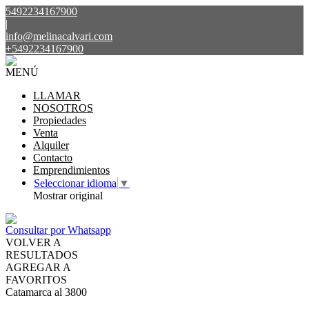
5492234167900
|
info@melinacalvari.com
+5492234167900
MENÚ
LLAMAR
NOSOTROS
Propiedades
Venta
Alquiler
Contacto
Emprendimientos
Seleccionar idioma
▼
Mostrar original
Consultar por Whatsapp
VOLVER A
RESULTADOS
AGREGAR A
FAVORITOS
Catamarca al 3800
VENTA