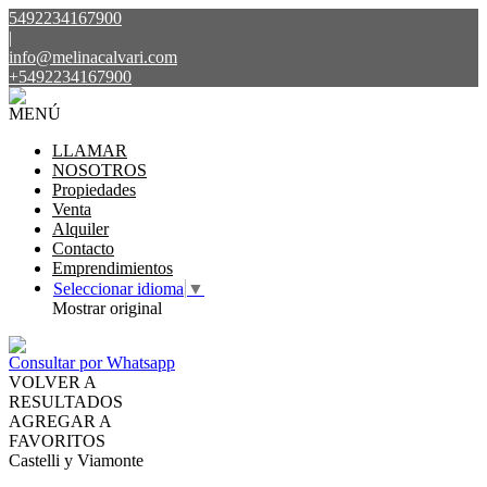
5492234167900
|
info@melinacalvari.com
+5492234167900
MENÚ
LLAMAR
NOSOTROS
Propiedades
Venta
Alquiler
Contacto
Emprendimientos
Seleccionar idioma
▼
Mostrar original
Consultar por Whatsapp
VOLVER A
RESULTADOS
AGREGAR A
FAVORITOS
Castelli y Viamonte
ALQUILER