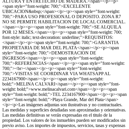
ALTURA Y ENTRETECHO DE MADERA.</span></p><p>
<span style="font-weight: 700;">EXCELENTE
UBICACION&nbsp;</span></p><p><span style="font-weight:
700;">PARA USO PROFESIONAL O DEPOSITO. ZONA R7
NO SE PERMITE HABILITACION DE LOCAL COMERCIAL.
</span></p><p><span style="font-weight: 700;">SE ALQUILA
POR 12 MESES.</span></p><p><span style="font-weight: 700;
font-style: italic; text-decoration: underline;">REQUISITOS:
</span></p><p><span style="font-weight: 700;">GARANTIA
PROPIETARIA DE MAR DEL PLATA</span></p><p><span
style="font-weight: 700;">DEMOSTRACION DE
INGRESOS</span></p><p><span style="font-weight:
700;">REFERENCIAS</span></p><p><span style="font-weight:
700;"><br></span></p><p><span style="font-weight:
700;">VISITAS SE COORDINAR VIA WHATSAPP AL
2234167900</span></p><p><span style="font-weight:
bold;">MELINA CALVARI</span></p><p><span style="font-
weight: bold;">www.melinacalvari.com</span></p><p><span
style="font-weight: bold;">TEL 2234167900</span></p><p><span
style="font-weight: bold;">Playa Grande, Mar del Plata</span>
</p><p>Las imágenes adjuntas son ilustrativas y no contractuales.
Las medidas y superficies detalladas son aproximadas y orientativas.
Las medidas definitivas se verán expresadas en el titulo de la
propiedad. Los valores de los inmuebles pueden ser modificados sin
previo aviso. Los importes de impuestos, servicios, tasas y expensas