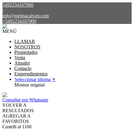
5492234167900
|
info@melinacalvari.com
+5492234167900
MENÚ
LLAMAR
NOSOTROS
Propiedades
Venta
Alquiler
Contacto
Emprendimientos
Seleccionar idioma
▼
Mostrar original
Consultar por Whatsapp
VOLVER A
RESULTADOS
AGREGAR A
FAVORITOS
Castelli al 1100
ALQUILER