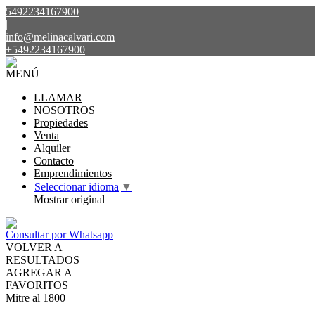
5492234167900
|
info@melinacalvari.com
+5492234167900
MENÚ
LLAMAR
NOSOTROS
Propiedades
Venta
Alquiler
Contacto
Emprendimientos
Seleccionar idioma
▼
Mostrar original
Consultar por Whatsapp
VOLVER A
RESULTADOS
AGREGAR A
FAVORITOS
Mitre al 1800
VENTA