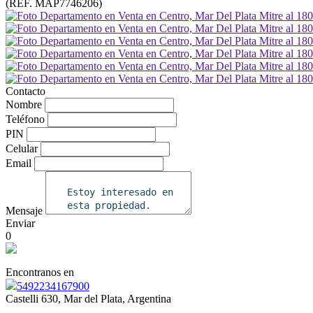
(REF. MAP7746206)
Contacto
Nombre
Teléfono
PIN
Celular
Email
Mensaje
Enviar
0
Encontranos en
5492234167900
Castelli 630, Mar del Plata, Argentina