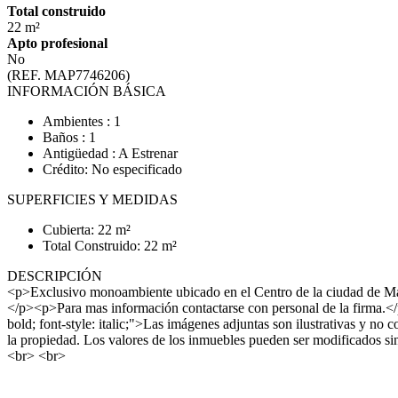
Total construido
22 m²
Apto profesional
No
(REF. MAP7746206)
INFORMACIÓN BÁSICA
Ambientes : 1
Baños : 1
Antigüedad : A Estrenar
Crédito: No especificado
SUPERFICIES Y MEDIDAS
Cubierta: 22 m²
Total Construido: 22 m²
DESCRIPCIÓN
<p>Exclusivo monoambiente ubicado en el Centro de la ciudad de Mar d
</p><p>Para mas información contactarse con personal de la f
bold; font-style: italic;">Las imágenes adjuntas son ilustrativas y no 
la propiedad. Los valores de los inmuebles pueden ser modificados sin
<br> <br>