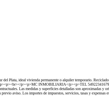
el Plata, ideal vivienda permanente o alquiler temporario. Reciclado 
irma.</p><p><br></p><p>MC INMOBILIARIA</p><p>TEL 5492234167900
contractuales. Las medidas y superficies detalladas son aproximadas y ori
 previo aviso. Los importes de impuestos, servicios, tasas y expensas e