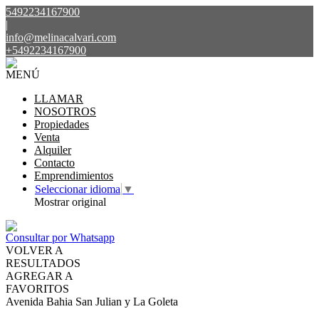
5492234167900
|
info@melinacalvari.com
+5492234167900
MENÚ
LLAMAR
NOSOTROS
Propiedades
Venta
Alquiler
Contacto
Emprendimientos
Seleccionar idioma
▼
Mostrar original
Consultar por Whatsapp
VOLVER A
RESULTADOS
AGREGAR A
FAVORITOS
Avenida Bahia San Julian y La Goleta
VENTA