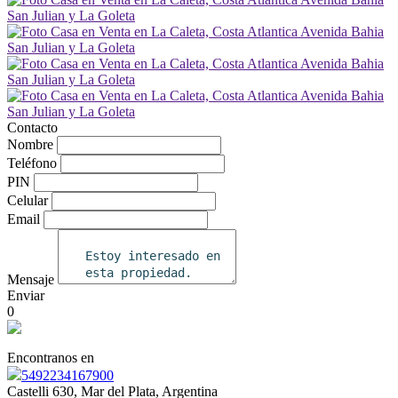
Contacto
Nombre
Teléfono
PIN
Celular
Email
Mensaje
Enviar
0
Encontranos en
5492234167900
Castelli 630, Mar del Plata, Argentina