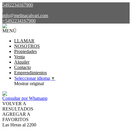
5492234167900
|
info@melinacalvari.com
+5492234167900
MENÚ
LLAMAR
NOSOTROS
Propiedades
Venta
Alquiler
Contacto
Emprendimientos
Seleccionar idioma
▼
Mostrar original
Consultar por Whatsapp
VOLVER A
RESULTADOS
AGREGAR A
FAVORITOS
Las Heras al 2200
VENTA