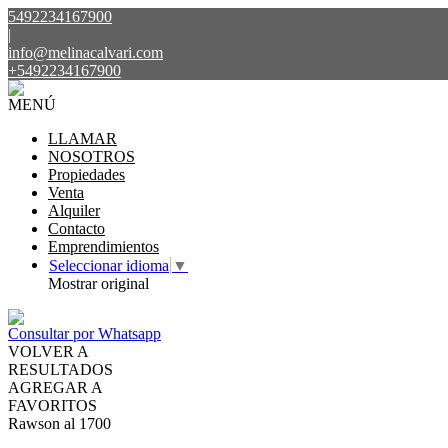
5492234167900
|
info@melinacalvari.com
+5492234167900
MENÚ
LLAMAR
NOSOTROS
Propiedades
Venta
Alquiler
Contacto
Emprendimientos
Seleccionar idioma
▼
Mostrar original
Consultar por Whatsapp
VOLVER A
RESULTADOS
AGREGAR A
FAVORITOS
Rawson al 1700
VENTA