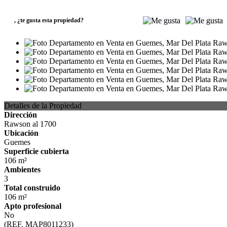
USD279.840
,
¿te gusta esta propiedad?
Detalles de la Propiedad
Dirección
Rawson al 1700
Ubicación
Guemes
Superficie cubierta
106 m²
Ambientes
3
Total construido
106 m²
Apto profesional
No
(REF. MAP8011233)