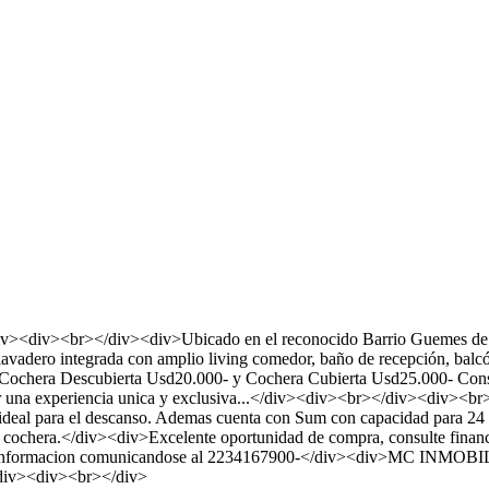
r></div><div>Ubicado en el reconocido Barrio Guemes de la ci
lavadero integrada con amplio living comedor, baño de recepción, balcón
-, Cochera Descubierta Usd20.000- y Cochera Cubierta Usd25.000- Cons
ecer una experiencia unica y exclusiva...</div><div><br></div><div><br
 ideal para el descanso. Ademas cuenta con Sum con capacidad para 24 
 de cochera.</div><div>Excelente oportunidad de compra, consulte fi
 mas informacion comunicandose al 2234167900-</div><div>MC INM
div><div><br></div>