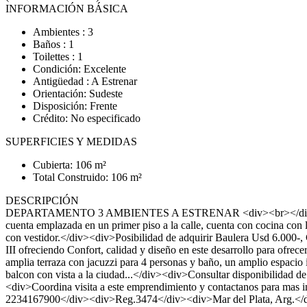
INFORMACIÓN BÁSICA
Ambientes : 3
Baños : 1
Toilettes : 1
Condición: Excelente
Antigüedad : A Estrenar
Orientación: Sudeste
Disposición: Frente
Crédito: No especificado
SUPERFICIES Y MEDIDAS
Cubierta: 106 m²
Total Construido: 106 m²
DESCRIPCIÓN
DEPARTAMENTO 3 AMBIENTES A ESTRENAR <div><br></div><div><b
cuenta emplazada en un primer piso a la calle, cuenta con cocina con 
con vestidor.</div><div>Posibilidad de adquirir Baulera Usd 6.000
III ofreciendo Confort, calidad y diseño en este desarrollo para ofr
amplia terraza con jacuzzi para 4 personas y baño, un amplio espacio
balcon con vista a la ciudad...</div><div>Consultar disponibilidad
<div>Coordina visita a este emprendimiento y contactanos para
2234167900</div><div>Reg.3474</div><div>Mar del Plata, Arg.</