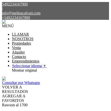
5492234167900
|
info@melinacalvari.com
+5492234167900
MENÚ
LLAMAR
NOSOTROS
Propiedades
Venta
Alquiler
Contacto
Emprendimientos
Seleccionar idioma
▼
Mostrar original
Consultar por Whatsapp
VOLVER A
RESULTADOS
AGREGAR A
FAVORITOS
Rawson al 1700
VENTA