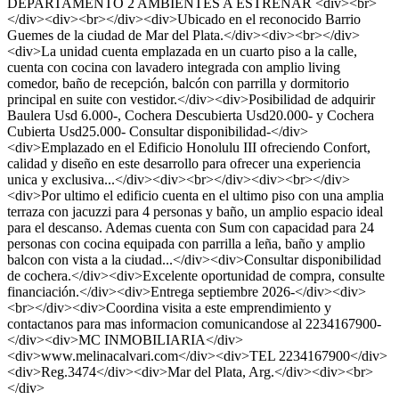
DEPARTAMENTO 2 AMBIENTES A ESTRENAR <div><br>
</div><div><br></div><div>Ubicado en el reconocido Barrio
Guemes de la ciudad de Mar del Plata.</div><div><br></div>
<div>La unidad cuenta emplazada en un cuarto piso a la calle,
cuenta con cocina con lavadero integrada con amplio living
comedor, baño de recepción, balcón con parrilla y dormitorio
principal en suite con vestidor.</div><div>Posibilidad de adquirir
Baulera Usd 6.000-, Cochera Descubierta Usd20.000- y Cochera
Cubierta Usd25.000- Consultar disponibilidad-</div>
<div>Emplazado en el Edificio Honolulu III ofreciendo Confort,
calidad y diseño en este desarrollo para ofrecer una experiencia
unica y exclusiva...</div><div><br></div><div><br></div>
<div>Por ultimo el edificio cuenta en el ultimo piso con una amplia
terraza con jacuzzi para 4 personas y baño, un amplio espacio ideal
para el descanso. Ademas cuenta con Sum con capacidad para 24
personas con cocina equipada con parrilla a leña, baño y amplio
balcon con vista a la ciudad...</div><div>Consultar disponibilidad
de cochera.</div><div>Excelente oportunidad de compra, consulte
financiación.</div><div>Entrega septiembre 2026-</div><div>
<br></div><div>Coordina visita a este emprendimiento y
contactanos para mas informacion comunicandose al 2234167900-
</div><div>MC INMOBILIARIA</div>
<div>www.melinacalvari.com</div><div>TEL 2234167900</div>
<div>Reg.3474</div><div>Mar del Plata, Arg.</div><div><br>
</div>